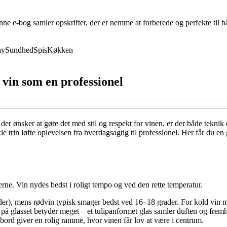
enne e-bog samler opskrifter, der er nemme at forberede og perfekte til
ay
Sundhed
Spis
Køkken
vin som en professionel
r ønsker at gøre det med stil og respekt for vinen, er der både teknik o
le trin løfte oplevelsen fra hverdagsagtig til professionel. Her får du e
erne. Vin nydes bedst i roligt tempo og ved den rette temperatur.
der), mens rødvin typisk smager bedst ved 16–18 grader. For kold vin m
å glasset betyder meget – et tulipanformet glas samler duften og frem
ord giver en rolig ramme, hvor vinen får lov at være i centrum.