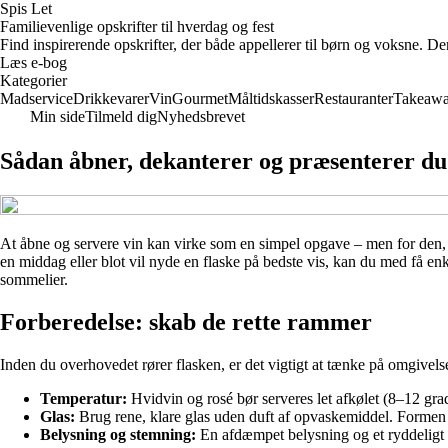
Spis Let
Familievenlige opskrifter til hverdag og fest
Find inspirerende opskrifter, der både appellerer til børn og voksne. D
Læs e-bog
Kategorier
Madservice
Drikkevarer
Vin
Gourmet
Måltidskasser
Restauranter
Takeaw
Min side
Tilmeld dig
Nyhedsbrevet
Sådan åbner, dekanterer og præsenterer du 
At åbne og servere vin kan virke som en simpel opgave – men for den, de
en middag eller blot vil nyde en flaske på bedste vis, kan du med få enk
sommelier.
Forberedelse: skab de rette rammer
Inden du overhovedet rører flasken, er det vigtigt at tænke på omgivels
Temperatur:
Hvidvin og rosé bør serveres let afkølet (8–12 gra
Glas:
Brug rene, klare glas uden duft af opvaskemiddel. Formen p
Belysning og stemning:
En afdæmpet belysning og et ryddeligt b