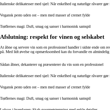
Italienske delikatesser med sjæl: Når enkelhed og naturlige råvarer gør 
Vegansk pesto uden ost – men med masser af cremet fylde
Trøflernes magi: Duft, smag og sanser i harmonisk samspil
Afslutning: respekt for vinen og selskabet
At åbne og servere vin som en professionel handler i sidste ende om re
på. Med lidt øvelse og opmærksomhed kan du forvandle en almindelig se
Sådan åbner, dekanterer og præsenterer du vin som en professionel
Italienske delikatesser med sjæl: Når enkelhed og naturlige råvarer gør 
Vegansk pesto uden ost – men med masser af cremet fylde
Trøflernes magi: Duft, smag og sanser i harmonisk samspil
Luksus i hverdagen: Skab gourmetstemning med enkle detaljer