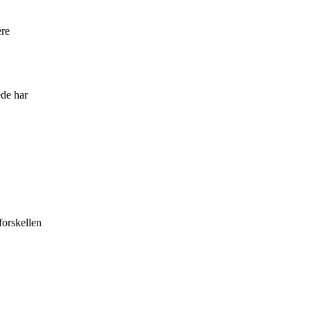
ere
ede har
forskellen