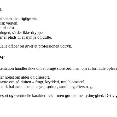
d.
 det er den rigtige vin.
pisk værten.
til sidst.
dningen, så der ikke drypper.
er er plads til at slynge og dufte.
uelle dråber og giver et professionelt udtryk.
er
æsentation handler ikke om at bruge store ord, men om at formidle opleve
ger noget om alder og druesort.
sætte ord på duften – frugt, krydderi, træ, blomster?
emærk balancen mellem syre, sødme, tannin og eftersmag.
sort og eventuelle karaktertræk – men gør det med ydmyghed. Det vigtig