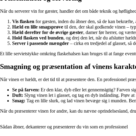
Når du serverer vin for gæster, handler det om både teknik og høflighe
Vis flasken
for gæsten, inden du åbner den, så de kan bekræfte, at
Hæld en lille smagsprøve
til den, der skal godkende vinen – ty
Hæld derefter for de øvrige gæster
, damer før herrer, og værten 
Hold flasken ved bunden
, og drej den let, når du afslutter hæl
Server i passende mængder
– cirka en tredjedel af glasset, så d
Et lille servietstykke omkring flaskehalsen kan bruges til at fange event
Smagning og præsentation af vinens karakt
Når vinen er hældt, er det tid til at præsentere den. En professionel pr
Se på farven:
Er den klar, dyb eller let gennemsigtig? Farven si
Duft:
Slyng vinen let i glasset, og tag en dyb indånding. Prøv at 
Smag:
Tag en lille slurk, og lad vinen bevæge sig i munden. B
Når du præsenterer vinen for andre, kan du nævne oprindelsesland, drue
Sådan åbner, dekanterer og præsenterer du vin som en professionel