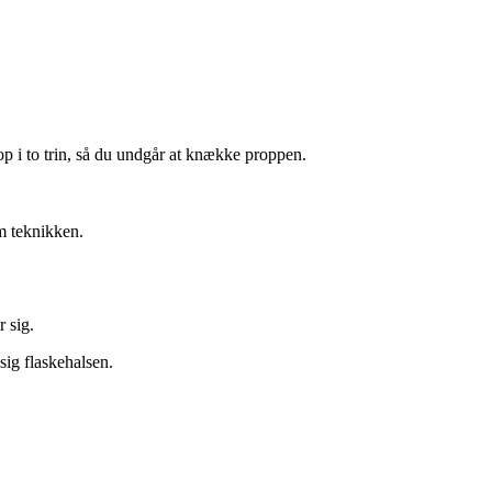
 op i to trin, så du undgår at knække proppen.
m teknikken.
r sig.
sig flaskehalsen.