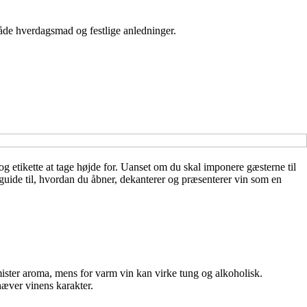
 både hverdagsmad og festlige anledninger.
g etikette at tage højde for. Uanset om du skal imponere gæsterne til
n guide til, hvordan du åbner, dekanterer og præsenterer vin som en
ister aroma, mens for varm vin kan virke tung og alkoholisk.
hæver vinens karakter.