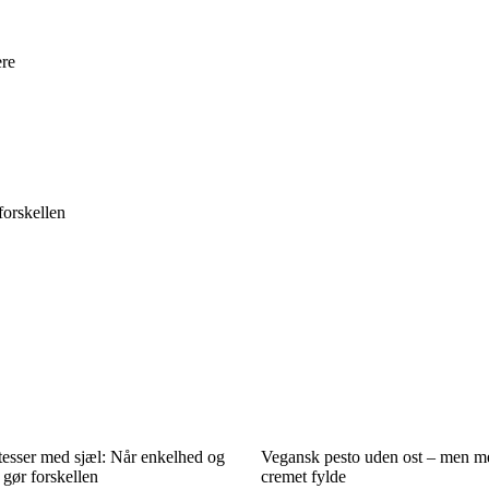
ere
forskellen
atesser med sjæl: Når enkelhed og
Vegansk pesto uden ost – men m
 gør forskellen
cremet fylde