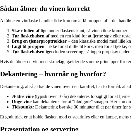
Sådan åbner du vinen korrekt
At åbne en vinflaske handler ikke kun om at få proppen af – det handle
Skær folien af
lige under flaskens kant, så vinen ikke kommer i 
Tør flaskehalsen af
med en ren klud for at fjerne støv eller reste
Brug en tjenerproptrækker
– den klassiske model med lille kni
Lugt til proppen
– ikke for at dufte til kork, men for at tjekke, 
Tør flaskehalsen igen
inden servering, så ingen propstøv ender i
Hvis du åbner en vin med skruelåg, gælder de samme principper for ren
Dekantering – hvornår og hvorfor?
Dekantering, altså at hælde vinen over i en karaffel, har to formål: at a
Ældre vine
(typisk over 10 år) dekanteres forsigtigt for at fjern
Unge vine
kan dekanteres for at “blødgøre” smagen. Her kan du 
Tidspunkt:
Dekantering bør ske 30 minutter til et par timer før s
Et godt trick er at holde flasken mod et stearinlys eller en lampe, men
Præsentation og servering