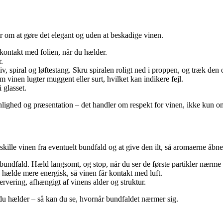
r om at gøre det elegant og uden at beskadige vinen.
kontakt med folien, når du hælder.
r.
v, spiral og løftestang. Skru spiralen roligt ned i proppen, og træk den
om vinen lugter muggent eller surt, hvilket kan indikere fejl.
 glasset.
lighed og præsentation – det handler om respekt for vinen, ikke kun o
dskille vinen fra eventuelt bundfald og at give den ilt, så aromaerne åbne
e bundfald. Hæld langsomt, og stop, når du ser de første partikler nærme 
hælde mere energisk, så vinen får kontakt med luft.
ervering, afhængigt af vinens alder og struktur.
s du hælder – så kan du se, hvornår bundfaldet nærmer sig.