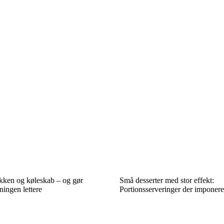
økken og køleskab – og gør
Små desserter med stor effekt:
ingen lettere
Portionsserveringer der imponere