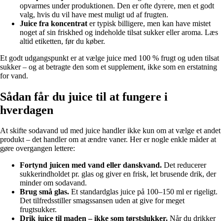
opvarmes under produktionen. Den er ofte dyrere, men et godt
valg, hvis du vil have mest muligt ud af frugten.
Juice fra koncentrat
er typisk billigere, men kan have mistet
noget af sin friskhed og indeholde tilsat sukker eller aroma. Læs
altid etiketten, før du køber.
Et godt udgangspunkt er at vælge juice med 100 % frugt og uden tilsat
sukker – og at betragte den som et supplement, ikke som en erstatning
for vand.
Sådan får du juice til at fungere i
hverdagen
At skifte sodavand ud med juice handler ikke kun om at vælge et andet
produkt – det handler om at ændre vaner. Her er nogle enkle måder at
gøre overgangen lettere:
Fortynd juicen med vand eller danskvand.
Det reducerer
sukkerindholdet pr. glas og giver en frisk, let brusende drik, der
minder om sodavand.
Brug små glas.
Et standardglas juice på 100–150 ml er rigeligt.
Det tilfredsstiller smagssansen uden at give for meget
frugtsukker.
Drik juice til maden – ikke som tørstslukker.
Når du drikker