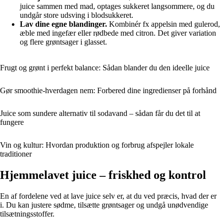
juice sammen med mad, optages sukkeret langsommere, og du
undgår store udsving i blodsukkeret.
Lav dine egne blandinger.
Kombinér fx appelsin med gulerod,
æble med ingefær eller rødbede med citron. Det giver variation
og flere grøntsager i glasset.
Frugt og grønt i perfekt balance: Sådan blander du den ideelle juice
Gør smoothie-hverdagen nem: Forbered dine ingredienser på forhånd
Juice som sundere alternativ til sodavand – sådan får du det til at
fungere
Vin og kultur: Hvordan produktion og forbrug afspejler lokale
traditioner
Hjemmelavet juice – friskhed og kontrol
En af fordelene ved at lave juice selv er, at du ved præcis, hvad der er
i. Du kan justere sødme, tilsætte grøntsager og undgå unødvendige
tilsætningsstoffer.