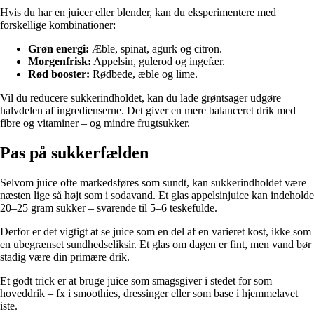
Hvis du har en juicer eller blender, kan du eksperimentere med
forskellige kombinationer:
Grøn energi:
Æble, spinat, agurk og citron.
Morgenfrisk:
Appelsin, gulerod og ingefær.
Rød booster:
Rødbede, æble og lime.
Vil du reducere sukkerindholdet, kan du lade grøntsager udgøre
halvdelen af ingredienserne. Det giver en mere balanceret drik med
fibre og vitaminer – og mindre frugtsukker.
Pas på sukkerfælden
Selvom juice ofte markedsføres som sundt, kan sukkerindholdet være
næsten lige så højt som i sodavand. Et glas appelsinjuice kan indeholde
20–25 gram sukker – svarende til 5–6 teskefulde.
Derfor er det vigtigt at se juice som en del af en varieret kost, ikke som
en ubegrænset sundhedseliksir. Et glas om dagen er fint, men vand bør
stadig være din primære drik.
Et godt trick er at bruge juice som smagsgiver i stedet for som
hoveddrik – fx i smoothies, dressinger eller som base i hjemmelavet
iste.