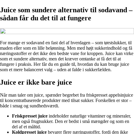
Juice som sundere alternativ til sodavand –
sådan får du det til at fungere
For mange er sodavand en fast del af hverdagen – som tørstslukker, til
maden eller som en lille belønning. Men med højt sukkerindhold og få
næringsstoffer er det ikke den bedste vane for kroppen. Juice kan virke
som et sundere alternativ, men det kræver omtanke at få det til at
fungere i praksis. Her får du en guide til, hvordan du kan bruge juice
som et mere balanceret valg – uden at falde i sukkerfælden.
Juice er ikke bare juice
Når man taler om juice, spænder begrebet fra friskpresset appelsinjuice
til koncentratbaserede produkter med tilsat sukker. Forskellen er stor –
både i smag og sundhedsværdi.
Friskpresset juice
indeholder naturlige vitaminer og mineraler,
men også frugtsukker. Den er bedst i små mængder og som en
del af et måltid.
Koldpresset juice
bevarer flere næringsstoffer, fordi den ikke