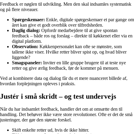
Feedback er nøglen til udvikling. Men den skal indsamles systematisk
og på flere niveauer.
Spørgeskemaer:
Enkle, digitale spørgeskemaer et par gange om
året kan give et godt overblik over tilfredsheden.
Daglig dialog:
Opfordr medarbejdere til at give spontan
feedback – både ros og forslag – direkte til køkkenet eller via en
digital platform.
Observation:
Køkkenpersonalet kan ofte se mønstre, som
tallene ikke viser. Hvilke retter bliver spist op, og hvad bliver
liggende?
Smagspaneler:
Inviter en lille gruppe brugere til at teste nye
retter og give ærlig feedback, før de kommer på menuen.
Ved at kombinere data og dialog får du et mere nuanceret billede af,
hvordan forplejningen opleves i praksis.
Justér i små skridt – og test undervejs
Når du har indsamlet feedback, handler det om at omsætte den til
handling. Det behøver ikke være store revolutioner. Ofte er det de små
justeringer, der gør den største forskel.
Skift enkelte retter ud, hvis de ikke hitter.