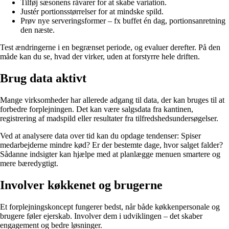
Tilføj sæsonens råvarer for at skabe variation.
Justér portionsstørrelser for at mindske spild.
Prøv nye serveringsformer – fx buffet én dag, portionsanretning
den næste.
Test ændringerne i en begrænset periode, og evaluer derefter. På den
måde kan du se, hvad der virker, uden at forstyrre hele driften.
Brug data aktivt
Mange virksomheder har allerede adgang til data, der kan bruges til at
forbedre forplejningen. Det kan være salgsdata fra kantinen,
registrering af madspild eller resultater fra tilfredshedsundersøgelser.
Ved at analysere data over tid kan du opdage tendenser: Spiser
medarbejderne mindre kød? Er der bestemte dage, hvor salget falder?
Sådanne indsigter kan hjælpe med at planlægge menuen smartere og
mere bæredygtigt.
Involver køkkenet og brugerne
Et forplejningskoncept fungerer bedst, når både køkkenpersonale og
brugere føler ejerskab. Involver dem i udviklingen – det skaber
engagement og bedre løsninger.