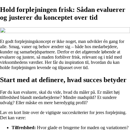
Hold forplejningen frisk: Sådan evaluerer
og justerer du konceptet over tid
Et godt forplejningskoncept er ikke noget, man udvikler én gang for
alle. Smag, vaner og behov ændrer sig – både hos medarbejdere,
kunder og samarbejdspartnere. Derfor er det afgørende løbende at
evaluere og justere, så maden forbliver frisk, relevant og i tråd med
virksomhedens værdier. Her får du inspiration til, hvordan du kan
holde forplejningen levende og tilpasset over tid.
Start med at definere, hvad succes betyder
Før du kan evaluere, skal du vide, hvad du måler på. Er målet høj
tilfredshed blandt medarbejderne? Mindre madspild? Et sundere
udvalg? Eller måske en mere bæredygtig profil?
Lav en kort liste over de vigtigste succeskriterier for jeres forplejning.
Det kan være:
Tilfredshed:
Hvor glade er brugerne for maden og variationen?