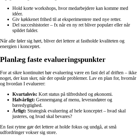
Hold korte workshops, hvor medarbejdere kan komme med
idéer.
Giv køkkenet frihed til at eksperimentere med nye retter.
Del succeshistorier – fx når en ny ret bliver populær eller når
spildet falder.
Når alle føler sig hørt, bliver det lettere at fastholde kvaliteten og
energien i konceptet.
Planlæg faste evalueringspunkter
For at sikre kontinuitet bør evaluering være en fast del af driften – ikke
noget, der kun sker, når der opstår problemer. Lav en plan for, hvornår
og hvordan I evaluerer:
Kvartalsvis:
Kort status på tilfredshed og økonomi.
Halvårligt:
Gennemgang af menu, leverandører og
bæredygtighed.
Årligt:
Strategisk evaluering af hele konceptet – hvad skal
justeres, og hvad skal bevares?
En fast rytme gør det lettere at holde fokus og undgå, at små
udfordringer vokser sig store.